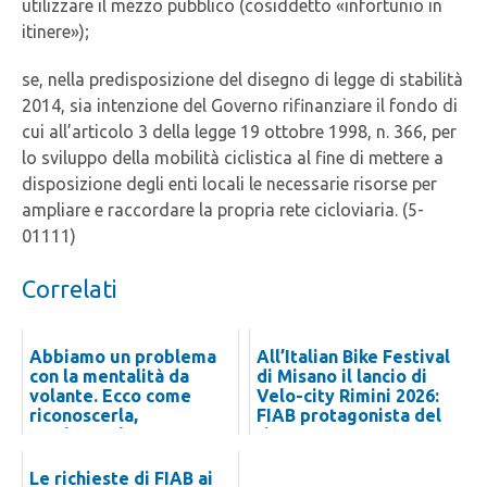
utilizzare il mezzo pubblico (cosiddetto «infortunio in
itinere»);
se, nella predisposizione del disegno di legge di stabilità
2014, sia intenzione del Governo rifinanziare il fondo di
cui all’articolo 3 della legge 19 ottobre 1998, n. 366, per
lo sviluppo della mobilità ciclistica al fine di mettere a
disposizione degli enti locali le necessarie risorse per
ampliare e raccordare la propria rete cicloviaria. (5-
01111)
Correlati
Abbiamo un problema
All’Italian Bike Festival
con la mentalità da
di Misano il lancio di
volante. Ecco come
Velo-city Rimini 2026:
riconoscerla,
FIAB protagonista del
combatterla e
ritorn...
smontarla
Le richieste di FIAB ai