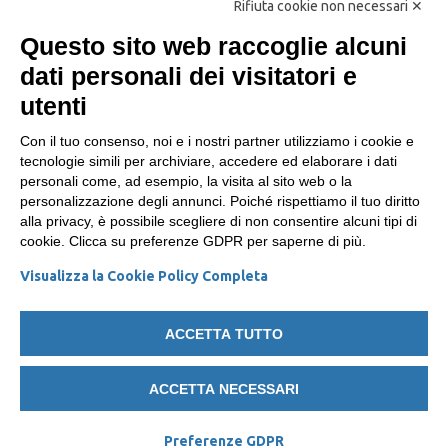
Iscriviti
Rifiuta cookie non necessari ✕
Dona
Questo sito web raccoglie alcuni
dati personali dei visitatori e
Dona il 5x1000 alla FIAB
utenti
SOCIAL
Con il tuo consenso, noi e i nostri partner utilizziamo i cookie e
tecnologie simili per archiviare, accedere ed elaborare i dati
personali come, ad esempio, la visita al sito web o la
Facebook
personalizzazione degli annunci. Poiché rispettiamo il tuo diritto
Twitter
alla privacy, è possibile scegliere di non consentire alcuni tipi di
cookie. Clicca su preferenze GDPR per saperne di più.
Instagram
Visualizza la Cookie Policy Completa
Youtube
ACCETTA TUTTO
ACCETTA NECESSARI
FIAB - Federazione Italiana
Cookie Policy
e
Privacy Policy
Ambiente e Bicicletta APS - Via Pietro Borsieri, 4E,
20159 Milano MI - C.F./ P.IVA 11543050154
Preferenze GDPR