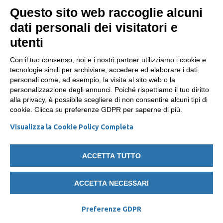
Dona
Questo sito web raccoglie alcuni
dati personali dei visitatori e
Dona il 5x1000 alla FIAB
utenti
SOCIAL
Con il tuo consenso, noi e i nostri partner utilizziamo i cookie e
tecnologie simili per archiviare, accedere ed elaborare i dati
personali come, ad esempio, la visita al sito web o la
Facebook
personalizzazione degli annunci. Poiché rispettiamo il tuo diritto
Twitter
alla privacy, è possibile scegliere di non consentire alcuni tipi di
cookie. Clicca su preferenze GDPR per saperne di più.
Instagram
Visualizza la Cookie Policy Completa
Youtube
ACCETTA TUTTO
ACCETTA NECESSARI
FIAB - Federazione Italiana
Cookie Policy
e
Privacy Policy
Ambiente e Bicicletta APS - Via Pietro Borsieri, 4E,
20159 Milano MI - C.F./ P.IVA 11543050154
Preferenze GDPR