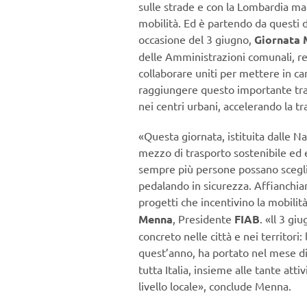
sulle strade e con la Lombardia mag
mobilità. Ed è partendo da questi d
occasione del 3 giugno,
Giornata 
delle Amministrazioni comunali, reg
collaborare uniti per mettere in ca
raggiungere questo importante trag
nei centri urbani, accelerando la t
«Questa giornata, istituita dalle Na
mezzo di trasporto sostenibile ed
sempre più persone possano sceglie
pedalando in sicurezza. Affianchiam
progetti che incentivino la mobilità
Menna
, Presidente
FIAB
. «ll 3 gi
concreto nelle città e nei territori
quest’anno, ha portato nel mese d
tutta Italia, insieme alle tante at
livello locale», conclude Menna.