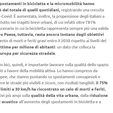
spostamenti in bicicletta e la micromobilità hanno
 del totale di quelli quotidiani,
registrando una crescita
e-Covid. È aumentata, inoltre, la propensione degli italiani a
tutto nei tragitti brevi urbani, di cui infatti oltre l’81%
scenario in cui la bicicletta rappresenta sempre più una valida
ro Paese, tuttavia, resta ancora lontano dagli obiettivi
 di morti e feriti gravi entro il 2030 rispetto ai livelli del
ittime per milione di abitanti
: un dato che colloca la
Europa per sicurezza stradale
.
in bici, quindi, è importante lavorare sulla qualità dello spazio
enti a favore della mobilità attiva. Lo hanno compreso da
pee, che stanno puntando su spostamenti consapevoli e
 le strade più vivibili e sicure, con risultati tangibili:
il 75%
 limiti a 30 km/h ha
riscontrato
un
calo
di morti e feriti
,
ivi più ampi sulla
qualità della vita urbana
, dalla
riduzione
e
acustico
all’aumento degli spostamenti in bicicletta e a