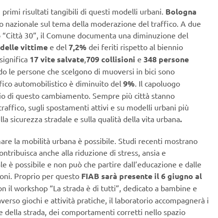
rimi risultati tangibili di questi modelli urbani.
Bologna
io nazionale sul tema della moderazione del traffico. A due
to “Città 30”, il Comune documenta una diminuzione del
delle vittime
e del
7,2%
dei feriti rispetto al biennio
significa
1
7 vite salvate
,
709 collisioni
e
348 persone
o le persone che scelgono di muoversi in bici sono
ffico automobilistico è diminuito del
9%
. Il capoluogo
io di questo cambiamento. Sempre più città stanno
affico, sugli spostamenti attivi e su modelli urbani più
lla sicurezza stradale e sulla qualità della vita urbana
.
are la mobilità urbana è possibile. Studi recenti mostrano
contribuisca anche alla riduzione di stress, ansia e
le è possibile e non può che partire dall’educazione e dalle
ioni. Proprio per questo
FIAB sarà presente il 6 giugno al
on il workshop “La strada è di tutti”, dedicato a bambine e
verso giochi e attività pratiche, il laboratorio accompagnerà i
le della strada, dei comportamenti corretti nello spazio