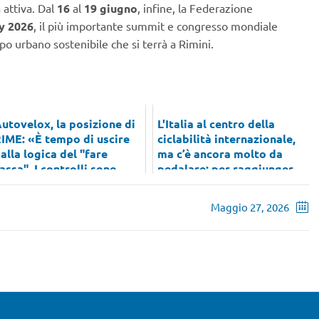
 attiva. Dal
16
al
19 giugno
, infine, la Federazione
ty 2026
, il più importante summit e congresso mondiale
uppo urbano sostenibile che si terrà a Rimini.
utovelox, la posizione di
L'Italia al centro della
IME: «È tempo di uscire
ciclabilità internazionale,
alla logica del "fare
ma c’è ancora molto da
assa". I controlli sono ...
pedalare: per raggiunger...
Maggio 27, 2026