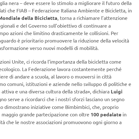
lia nera – deve essere lo stimolo a migliorare il futuro della
ati che FIAB – Federazione Italiana Ambiente e Bicicletta, in
Mondiale della Bicicletta
, torna a richiamare l’attenzione
ionali e del Governo sull’obiettivo di continuare a
mpo azioni che limitino drasticamente le collisioni. Per
uardo è prioritario promuovere la riduzione della velocità
rasformazione verso nuovi modelli di mobilità.
zioni Unite, ci ricorda l’importanza della bicicletta come
 ecologico. La Federazione lavora costantemente perché
re di andare a scuola, al lavoro o muoversi in città
o comuni, istituzioni e aziende nello sviluppo di politiche e
 attiva e una diversa cultura della strada», dichiara
Luigi
ugno serve a ricordarci che i nostri sforzi lasciano un segno
: lo dimostrano iniziative come Bimbimbici, che, proprio
i maggio grande partecipazione con oltre
100 pedalate
in
tività che le nostre associazioni promuovono ogni giorno a