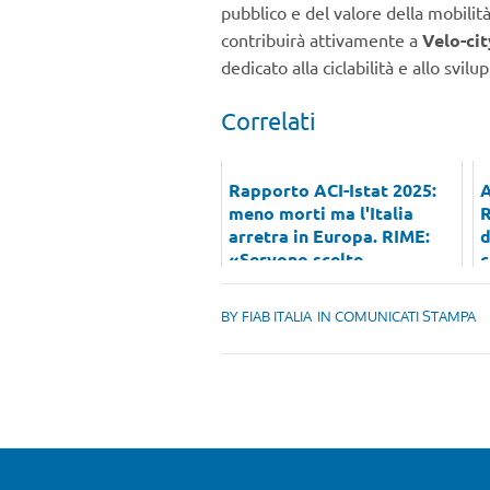
pubblico e del valore della mobilità
contribuirà attivamente a
Velo-ci
dedicato alla ciclabilità e allo svil
Correlati
Rapporto ACI-Istat 2025:
A
meno morti ma l'Italia
R
arretra in Europa. RIME:
d
«Servono scelte
c
strutturali...
BY
FIAB ITALIA
IN
COMUNICATI STAMPA