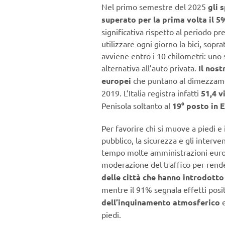
Nel primo semestre del 2025
gli 
superato per la prima volta il 5%
significativa rispetto al periodo pr
utilizzare ogni giorno la bici, soprat
avviene entro i 10 chilometri: uno 
alternativa all’auto privata.
Il nost
europei
che puntano al dimezzamento
2019. L’Italia registra infatti
51,4 v
Penisola soltanto al
19° posto in 
Per favorire chi si muove a piedi e 
pubblico, la sicurezza e gli interv
tempo molte amministrazioni euro
moderazione del traffico per rendere
delle città che hanno introdotto
mentre il 91% segnala effetti posit
dell’inquinamento atmosferico
piedi.