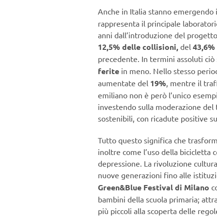
Anche in Italia stanno emergendo i p
rappresenta il principale laborator
anni dall’introduzione del proget
12,5% delle collisioni,
del
43,6% 
precedente. In termini assoluti ciò 
ferite
in meno. Nello stesso period
aumentate del
19%
, mentre il tra
emiliano non è però l’unico esemp
investendo sulla moderazione del tr
sostenibili, con ricadute positive su
Tutto questo significa che trasform
inoltre come l’uso della bicicletta 
depressione. La rivoluzione cultura
nuove generazioni fino alle istituz
Green&Blue Festival di Milano
c
bambini della scuola primaria; attra
più piccoli alla scoperta delle rego