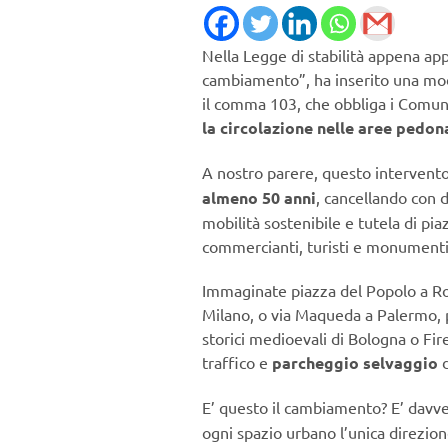
Nella Legge di stabilità appena app
cambiamento”, ha inserito una modif
il comma 103, che obbliga i Comuni 
la circolazione nelle aree pedona
A nostro parere, questo intervent
almeno 50 anni
, cancellando con d
mobilità sostenibile e tutela di piaz
commercianti, turisti e monumenti, 
Immaginate piazza del Popolo a Ro
Milano, o via Maqueda a Palermo, 
storici medioevali di Bologna o Fir
traffico e
parcheggio selvaggio
d
E’ questo il cambiamento? E’ davv
ogni spazio urbano l’unica direzio