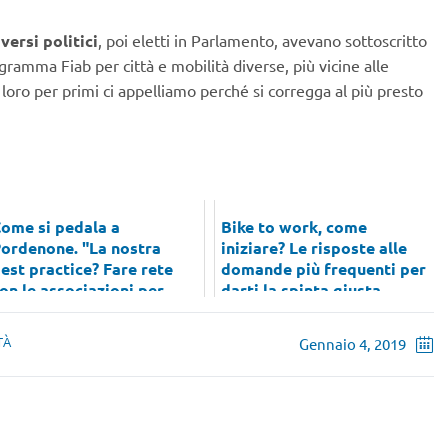
iversi politici
, poi eletti in Parlamento, avevano sottoscritto
rogramma Fiab per città e mobilità diverse, più vicine alle
loro per primi ci appelliamo perché si corregga al più presto
ome si pedala a
Bike to work, come
ordenone. "La nostra
iniziare? Le risposte alle
est practice? Fare rete
domande più frequenti per
on le associazioni per
darti la spinta giusta
romuovere l...
TÀ
Gennaio 4, 2019