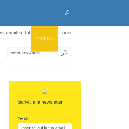
stenibile e tutela dei centri storici
NOI
NEWS
SOSTIENI
Iscriviti alla newsletter!
Email