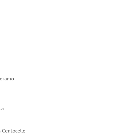
Teramo
ta
sa Centocelle