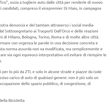
ffico”, ossia a togliere auto dalle città per renderle di nuovo
anti candidati, compreso il vicepremier Di Maio, in campagna
ostra denuncia e del tamtam attraverso i social media-
l Sottosegretario ai Trasporti Dall’Orco e delle reazioni
 di Milano, Bologna, Torino, Roma e di molte altre città.
rmare con urgenza le parole in una decisione concreta e
uesta norma assurda non va modificata, ma semplicemente e
are via ogni equivoco interpretativo ed evitare di riempire le
ù.
etti per lo più da ZTL e solo in alcune strade e piazze da isole
ssivo carico di auto di qualsiasi genere: non è più solo un
cupazione dello spazio pubblico, di congestione, di
ella Bicicletta