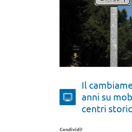
Il cambiame
anni su mobi
centri storic
Condividi!