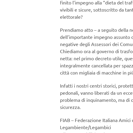
finito l’impegno alla “dieta del tra
vivibili e sicure, sottoscritto da t
elettorale?
Prendiamo atto – a seguito della n
dell’importante impegno assunto da
negative degli Assessori dei Comuni
Chiediamo ora al governo di trasfo
netta: nel primo decreto utile, q
integralmente cancellata per spazz
città con migliaia di macchine in pi
Infatti i nostri centri storici, prot
pedonali, vanno liberati da un ecce
problema di inquinamento, ma di oc
sicurezza.
FIAB – Federazione Italiana Amici d
Legambiente/Legambici