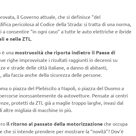
rovata, il Governo attuale, che si definisce “del
ica pericolosa al Codice della Strada: si tratta di una norma,
a consentire “in ogni caso” a tutte le auto elettriche e ibride
li e nelle ZTL
.
o è una
mostruosità che riporta indietro il Paese di
ue righe improvvisate i risultati raggiunti in decenni su
ze e strade delle città italiane, a danno di abitanti,
alla faccia anche della sicurezza delle persone.
ma o piazza del Plebiscito a Napoli, o piazza del Duomo a
percorse incessantemente da autovetture. Pensate ai centri
enze, protetti da ZTL già a maglie troppo larghe, invasi dal
i altre migliaia di macchine in più.
ero
il ritorno al passato della motorizzazione
che occupa
ne che si intende prendere per mostrare la “novità”? Dov’è