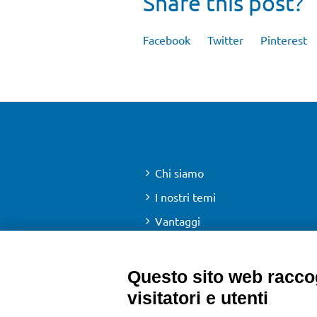
Share this post?
Facebook
Twitter
Pinterest
FIAB
Chi siamo
I nostri temi
Vantaggi
Sedi locali
Info associative
Questo sito web raccog
Contatti
visitatori e utenti