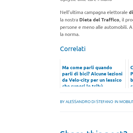
Nell’ultima campagna elettorale
d
la nostra
Dieta del Traffico
, il p
persone e meno alle automobili. A 
la norma.
Correlati
Ma come parli quando
C
parli di bici? Alcune lezioni
P
da Velo-city per un lessico
b
che superi le tribù
c
p
BY
ALESSANDRO DI STEFANO
IN
MOBILI