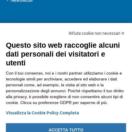
Newsletter
SOSTIENI
Iscriviti
Rifiuta cookie non necessari ✕
Dona
Questo sito web raccoglie alcuni
dati personali dei visitatori e
Dona il 5x1000 alla FIAB
utenti
SOCIAL
Con il tuo consenso, noi e i nostri partner utilizziamo i cookie e
tecnologie simili per archiviare, accedere ed elaborare i dati
personali come, ad esempio, la visita al sito web o la
Facebook
personalizzazione degli annunci. Poiché rispettiamo il tuo diritto
Twitter
alla privacy, è possibile scegliere di non consentire alcuni tipi di
cookie. Clicca su preferenze GDPR per saperne di più.
Instagram
Visualizza la Cookie Policy Completa
Youtube
ACCETTA TUTTO