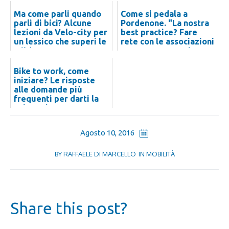
Ma come parli quando
Come si pedala a
parli di bici? Alcune
Pordenone. "La nostra
lezioni da Velo-city per
best practice? Fare
un lessico che superi le
rete con le associazioni
tribù
per promuovere l...
Bike to work, come
iniziare? Le risposte
alle domande più
frequenti per darti la
spinta giusta
Agosto 10, 2016
BY
RAFFAELE DI MARCELLO
IN
MOBILITÀ
Share this post?