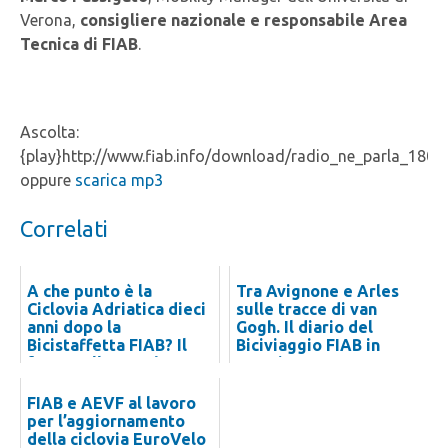
Verona,
consigliere nazionale e responsabile Area
Tecnica di FIAB
.
Ascolta:
{play}http://www.fiab.info/download/radio_ne_parla_1804
oppure
scarica mp3
Correlati
A che punto è la
Tra Avignone e Arles
Ciclovia Adriatica dieci
sulle tracce di van
anni dopo la
Gogh. Il diario del
Bicistaffetta FIAB? Il
Biciviaggio FIAB in
focus sulle Marche
Francia
FIAB e AEVF al lavoro
per l’aggiornamento
della ciclovia EuroVelo