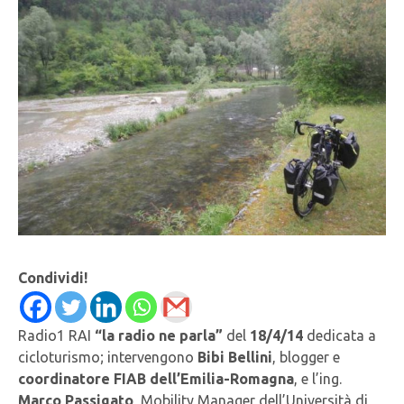
Condividi!
Radio1 RAI
“la radio ne parla”
del
18/4/14
dedicata a
cicloturismo; intervengono
Bibi Bellini
, blogger e
coordinatore FIAB dell’Emilia-Romagna
, e l’ing.
Marco Passigato
, Mobility Manager dell’Università di