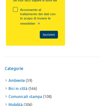
Se vuoi facci sapere di dove sei
Acconsento al
trattamento dei dati con
lo scopo di inviare le
»
newsletter
Iscrivimi
Categorie
Ambiente
(59)
Bici in città
(566)
Comunicati stampa
(108)
Mobilità
(306)