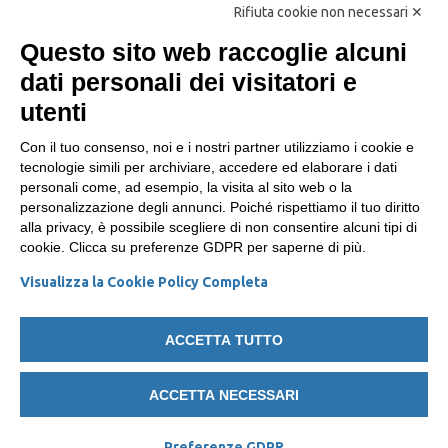
Iscriviti
Rifiuta cookie non necessari ✕
Dona
Questo sito web raccoglie alcuni
dati personali dei visitatori e
Dona il 5x1000 alla FIAB
utenti
SOCIAL
Con il tuo consenso, noi e i nostri partner utilizziamo i cookie e
tecnologie simili per archiviare, accedere ed elaborare i dati
personali come, ad esempio, la visita al sito web o la
Facebook
personalizzazione degli annunci. Poiché rispettiamo il tuo diritto
Twitter
alla privacy, è possibile scegliere di non consentire alcuni tipi di
cookie. Clicca su preferenze GDPR per saperne di più.
Instagram
Visualizza la Cookie Policy Completa
Youtube
ACCETTA TUTTO
ACCETTA NECESSARI
FIAB - Federazione Italiana
Cookie Policy
e
Privacy Policy
Ambiente e Bicicletta APS - Via Pietro Borsieri, 4E,
20159 Milano MI - C.F./ P.IVA 11543050154
Preferenze GDPR