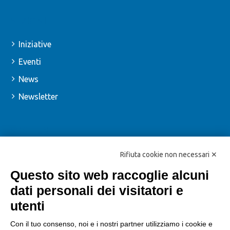
SEZIONI
Iniziative
Eventi
News
Newsletter
SOSTIENI
Iscriviti
Rifiuta cookie non necessari ✕
Dona
Questo sito web raccoglie alcuni
dati personali dei visitatori e
Dona il 5x1000 alla FIAB
utenti
SOCIAL
Con il tuo consenso, noi e i nostri partner utilizziamo i cookie e