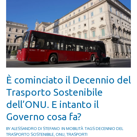
È cominciato il Decennio del
Trasporto Sostenibile
dell’ONU. E intanto il
Governo cosa fa?
BY
ALESSANDRO DI STEFANO
IN
MOBILITÀ
TAGS
DECENNIO DEL
TRASPORTO SOSTENIBILE
,
ONU
,
TRASPORTI